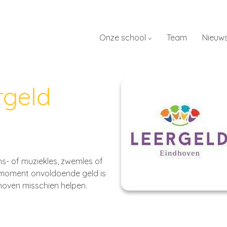
Onze school
Team
Nieuw
rgeld
s- of muziekles, zwemles of
it moment onvoldoende geld is
hoven misschien helpen.