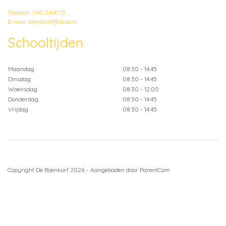
Telefoon: 040 2414715
E-mail: bijenkorf@skpo.nl
Schooltijden
Maandag
08:30 - 14:45
Dinsdag
08:30 - 14:45
Woensdag
08:30 - 12:00
Donderdag
08:30 - 14:45
Vrijdag
08:30 - 14:45
Copyright De Bijenkorf 2026 - Aangeboden door
ParentCom