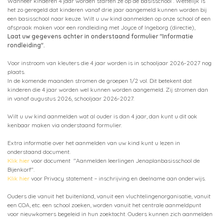
Wanneer kinderen 4 jaar worden starten ze op de basisschool . Wettelijk is
het zo geregeld dat kinderen vanaf drie jaar aangemeld kunnen worden bij
een basisschool naar keuze. Wilt u uw kind aanmelden op onze school of een
afspraak maken voor een rondleiding met Joyce of Ingeborg (directie),
Laat uw gegevens achter in onderstaand formulier "Informatie
rondleiding".
Voor instroom van kleuters die 4 jaar worden is in schooljaar 2026-2027 nog
plaats.
In de komende maanden stromen de groepen 1/2 vol. Dit betekent dat
kinderen die 4 jaar worden wel kunnen worden aangemeld. Zij stromen dan
in vanaf augustus 2026, schooljaar 2026-2027.
Wilt u uw kind aanmelden wat al ouder is dan 4 jaar, dan kunt u dit ook
kenbaar maken via onderstaand formulier.
Extra informatie over het aanmelden van uw kind kunt u lezen in
onderstaand document.
Klik hier
voor document "Aanmelden leerlingen Jenaplanbasisschool de
Bijenkorf".
Klik hier
voor Privacy statement – inschrijving en deelname aan onderwijs.
Ouders die vanuit het buitenland, vanuit een vluchtelingenorganisatie, vanuit
een COA, etc. een school zoeken, worden vanuit het centrale aanmeldpunt
voor nieuwkomers begeleid in hun zoektocht. Ouders kunnen zich aanmelden